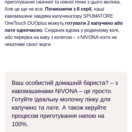
приготування смачної та ніжної пінки з цього молока.
Але це ще не все.
Починаючи з 8 серії
, наші
кавомашини завдяки капучинатору SPUMATORE
OneTouch DUOplus можуть
готувати 2 капучино або
лате одночасно
. Сніданок вдома у родинному колі,
або перерва на каву з колегою – з NIVONA ніхто не
чекатиме своєї черги.
Ваш особистий домашній бариста? – з
кавомашинами NIVONA – це просто.
Готуйте ідеальну молочну пінку для
капучино та лате. А також керуйте
процесом приготування напою на
100%.