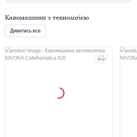
Кавомашини з технологією
Дивитись все
Кавомашина автоматична NIVONA
Кавома
CafeRomatica 820
CafeRo