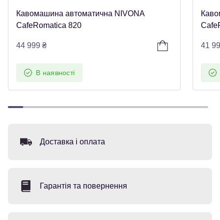
Кавомашина автоматична NIVONA
Каво
CafeRomatica 820
Cafe
44 999
₴
41 9
В наявності
Доставка і оплата
Гарантія та повернення