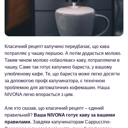
Класичний рецепт капучино передбачає, що кава
потрапляє у чашку першою. А потім додається молоко.
Таким чином молоко «обволікає» каву, потрапляючи в
чашку. Саме так готує капучино бариста, у вашому
улюбленому кафе. Те, що бариста може легко досягти
за допомогою профі капучинатора, є технічною
проблемою для автоматичних кофемашин. Наша
NIVONA легко впорається з цим.
Але хто сказав, що класичний рецепт – єдиний
правильний?
Ваша NIVONA готує каву за вашими
правилами.
Завдяки капучинаторам Cappuccino-