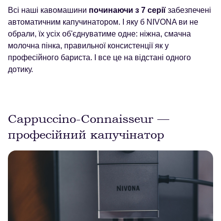
Всі наші кавомашини
починаючи з 7 серії
забезпечені
автоматичним капучинатором. І яку б NIVONA ви не
обрали, їх усіх об'єднуватиме одне: ніжна, смачна
молочна пінка, правильної консистенції як у
професійного бариста. І все це на відстані одного
дотику.
Cappuccino-Connaisseur —
професійний капучінатор